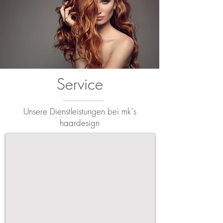
Service
Unsere Dienstleistungen bei mk´s
haardesign
Damen
Ihr
Spezialist
für
Schnitt
und
Farbe